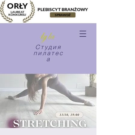
Студия
пилатес
а