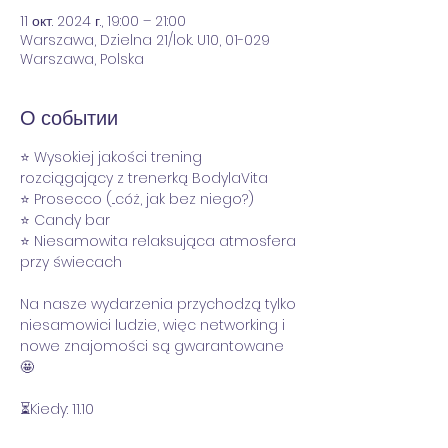
11 окт. 2024 г., 19:00 – 21:00
Warszawa, Dzielna 21/lok. U10, 01-029
Warszawa, Polska
О событии
⭐️ Wysokiej jakości trening 
rozciągający z trenerką BodylaVita
⭐️ Prosecco (...cóż, jak bez niego?) 
⭐️ Candy bar 
⭐️ Niesamowita relaksująca atmosfera 
przy świecach
Na nasze wydarzenia przychodzą tylko 
niesamowici ludzie, więc networking i 
nowe znajomości są gwarantowane 
🤩
⏳Kiedy: 11.10