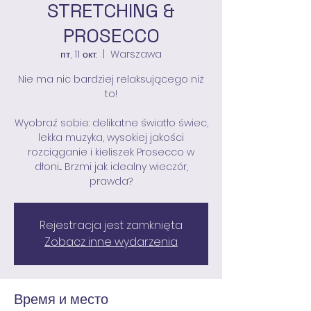
STRETCHING &
PROSECCO
пт, 11 окт.
  |  
Warszawa
Nie ma nic bardziej relaksującego niż
to!
Wyobraź sobie: delikatne światło świec,
lekka muzyka, wysokiej jakości
rozciąganie i kieliszek Prosecco w
dłoni.... Brzmi jak idealny wieczór,
Rejestracja jest zamknięta
Zobacz inne wydarzenia
Время и место