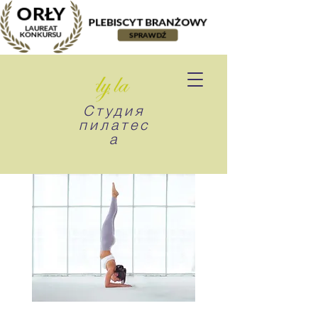
Студия
пилатес
а