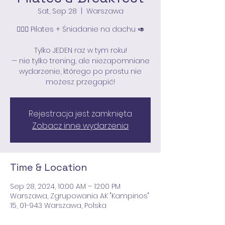
Sat, Sep 28
  |  
Warszawa
🧘🏻‍♀️ Pilates + Śniadanie na dachu 🥑
Tylko JEDEN raz w tym roku!
— nie tylko trening, ale niezapomniane
wydarzenie, którego po prostu nie
Rejestracja jest zamknięta
Zobacz inne wydarzenia
Time & Location
Sep 28, 2024, 10:00 AM – 12:00 PM
Warszawa, Zgrupowania AK "Kampinos"
15, 01-943 Warszawa, Polska