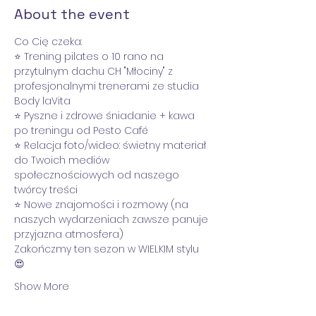
About the event
Co Cię czeka:
⭐️ Trening pilates o 10 rano na 
przytulnym dachu CH "Młociny" z 
profesjonalnymi trenerami ze studia 
Body laVita
⭐️ Pyszne i zdrowe śniadanie + kawa 
po treningu od Pesto Café
⭐️ Relacja foto/wideo: świetny materiał 
do Twoich mediów 
społecznościowych od naszego 
twórcy treści
⭐️ Nowe znajomości i rozmowy (na 
naszych wydarzeniach zawsze panuje 
przyjazna atmosfera)
Zakończmy ten sezon w WIELKIM stylu 
😍
Show More